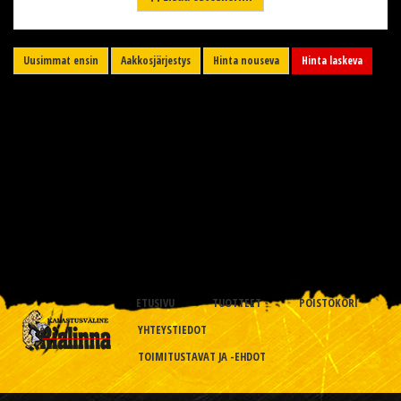
Uusimmat ensin
Aakkosjärjestys
Hinta nouseva
Hinta laskeva
ETUSIVU
TUOTTEET
POISTOKORI
YHTEYSTIEDOT
TOIMITUSTAVAT JA -EHDOT