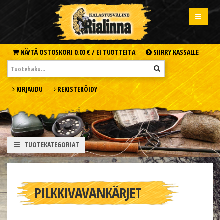
NÄYTÄ OSTOSKORI
0,00 € /
EI TUOTTEITA
SIIRRY KASSALLE
KIRJAUDU
REKISTERÖIDY
TUOTEKATEGORIAT
PILKKIVAVANKÄRJET