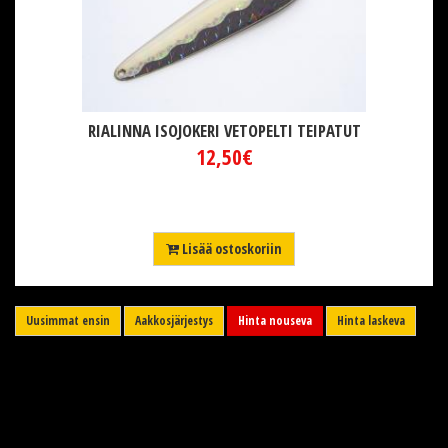
RIALINNA ISOJOKERI VETOPELTI TEIPATUT
12,50€
Lisää ostoskoriin
Uusimmat ensin
Aakkosjärjestys
Hinta nouseva
Hinta laskeva