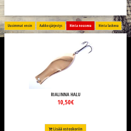
Uusimmat ensin
Aakkosjärjestys
Hinta nouseva
Hinta laskeva
RIALINNA HALU
10,50€
Lisää ostoskoriin