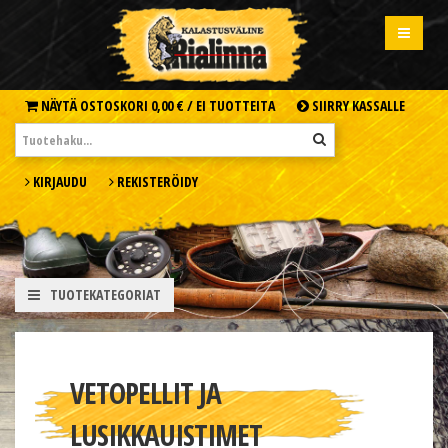
NÄYTÄ OSTOSKORI
0,00 € /
EI TUOTTEITA
SIIRRY KASSALLE
KIRJAUDU
REKISTERÖIDY
TUOTEKATEGORIAT
VETOPELLIT JA
LUSIKKAUISTIMET