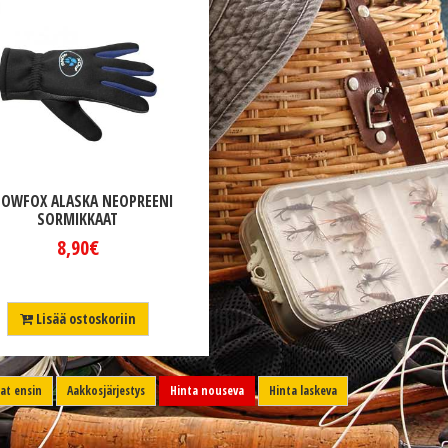
OWFOX ALASKA NEOPREENI
SORMIKKAAT
8,90€
Lisää ostoskoriin
t ensin
Aakkosjärjestys
Hinta nouseva
Hinta laskeva