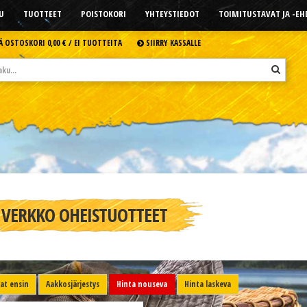
U
TUOTTEET
POISTOKORI
YHTEYSTIEDOT
TOIMITUSTAVAT JA -E
Ä OSTOSKORI
0,00 € /
EI TUOTTEITA
SIIRRY KASSALLE
VERKKO OHEISTUOTTEET
t ensin
Aakkosjärjestys
Hinta nouseva
Hinta laskeva