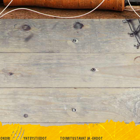
TOKORI
YHTEYSTIEDOT
TOIMITUSTAVAT JA -EHDOT