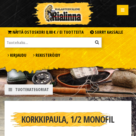
NÄYTÄ OSTOSKORI
0,00 € /
EI TUOTTEITA
SIIRRY KASSALLE
KIRJAUDU
REKISTERÖIDY
TUOTEKATEGORIAT
KORKKIPAULA, 1/2 MONOFIL