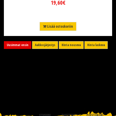
19,60€
Lisää ostoskoriin
Uusimmat ensin
Aakkosjärjestys
Hinta nouseva
Hinta laskeva
ETUSIVU
TUOTTEET
POISTOKORI