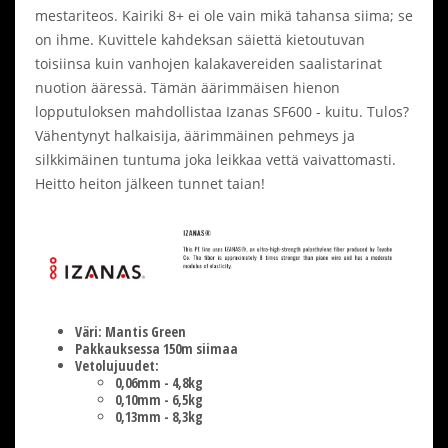
mestariteos. Kairiki 8+ ei ole vain mikä tahansa siima; se
on ihme. Kuvittele kahdeksan säiettä kietoutuvan
toisiinsa kuin vanhojen kalakavereiden saalistarinat
nuotion ääressä. Tämän äärimmäisen hienon
lopputuloksen mahdollistaa Izanas SF600 - kuitu. Tulos?
Vähentynyt halkaisija, äärimmäinen pehmeys ja
silkkimäinen tuntuma joka leikkaa vettä vaivattomasti.
Heitto heiton jälkeen tunnet taian!
Väri: Mantis Green
Pakkauksessa 150m siimaa
Vetolujuudet:
0,06mm - 4,8kg
0,10mm - 6,5kg
0,13mm - 8,3kg