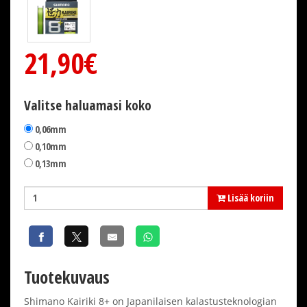
21,90€
Valitse haluamasi koko
0,06mm
0,10mm
0,13mm
Lisää koriin
Tuotekuvaus
Shimano Kairiki 8+ on Japanilaisen kalastusteknologian