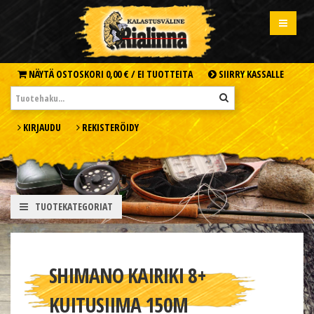
NÄYTÄ OSTOSKORI
0,00 € /
EI TUOTTEITA
SIIRRY KASSALLE
KIRJAUDU
REKISTERÖIDY
TUOTEKATEGORIAT
SHIMANO KAIRIKI 8+
KUITUSIIMA 150M