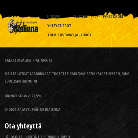
ETUSIVU
TUOTTEET
POISTOKORI
YHTEYSTIEDOT
TOIMITUSTAVAT JA -EHDOT
KALASTUSVÄLINE RIALINNA KY
MEILTÄ LÖYDÄT LAADUKKAAT TUOTTEET KAIKENLAISEEN KALASTUKSEEN, AINA
EDULLISIN HINNOIN!
HINNAT SIS ALV. 25,5%
© 2026 KALASTUSVÄLINE RIALINNA.
Ota yhteyttä
OSOITE:
HULKONTIE 5, 70800 KUOPIO