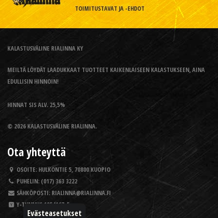
TOIMITUSTAVAT JA -EHDOT
KALASTUSVÄLINE RIALINNA KY
MEILTÄ LÖYDÄT LAADUKKAAT TUOTTEET KAIKENLAISEEN KALASTUKSEEN, AINA
EDULLISIN HINNOIN!
HINNAT SIS ALV. 25,5%
© 2026 KALASTUSVÄLINE RIALINNA.
Ota yhteyttä
OSOITE:
HULKONTIE 5, 70800 KUOPIO
PUHELIN:
(017) 363 3222
SÄHKÖPOSTI:
RIALINNA@RIALINNA.FI
Y-TUNNUS
1954167-5
Evästeasetukset