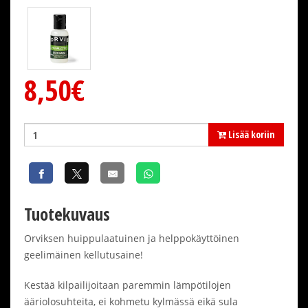
8,50€
Lisää koriin
Tuotekuvaus
Orviksen huippulaatuinen ja helppokäyttöinen
geelimäinen kellutusaine!
Kestää kilpailijoitaan paremmin lämpötilojen
ääriolosuhteita, ei kohmetu kylmässä eikä sula