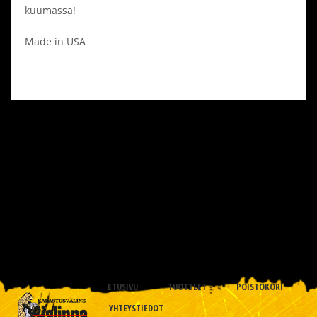
kuumassa!
Made in USA
ETUSIVU
TUOTTEET
POISTOKORI
YHTEYSTIEDOT