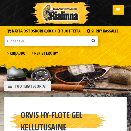
NÄYTÄ OSTOSKORI
0,00 € /
EI TUOTTEITA
SIIRRY KASSALLE
KIRJAUDU
REKISTERÖIDY
TUOTEKATEGORIAT
ORVIS HY-FLOTE GEL
KELLUTUSAINE