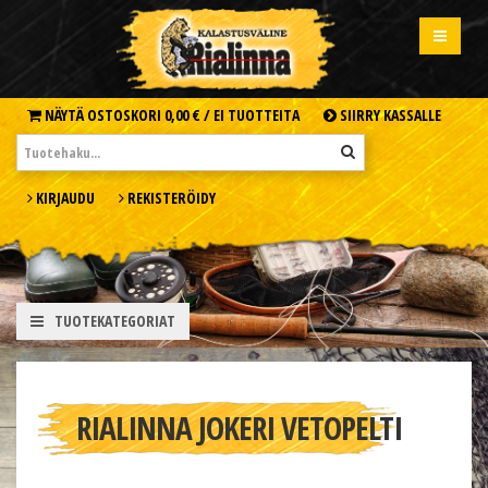
NÄYTÄ OSTOSKORI
0,00 € /
EI TUOTTEITA
SIIRRY KASSALLE
KIRJAUDU
REKISTERÖIDY
TUOTEKATEGORIAT
RIALINNA JOKERI VETOPELTI