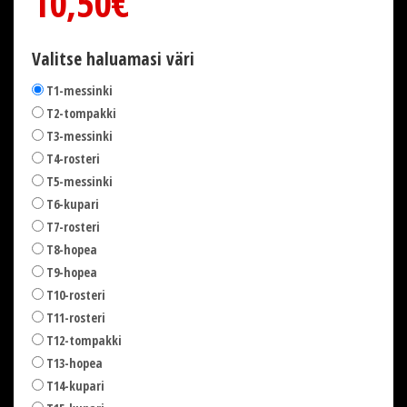
10,50€
Valitse haluamasi väri
T1-messinki
T2-tompakki
T3-messinki
T4-rosteri
T5-messinki
T6-kupari
T7-rosteri
T8-hopea
T9-hopea
T10-rosteri
T11-rosteri
T12-tompakki
T13-hopea
T14-kupari