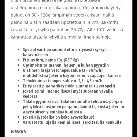
n.5m uistimen edessä helposti irroitettavaa
uistelupainoa esim. sakarapainoa. Yleisimmin käytetyt
painot on 50 - 120g lämpimän veden aikaan, näillä
painoilla uistin saadaan upotettua n. 4-7m (3,8km/h)
keväällä ja syksyllä painot on 20-70g. Alle 10°C vedessä
kannattaa uistella lyhyillä siimoilla ilman painoja.
Special värit on suunniteltu erityisesti syksyn
kalastukseen
Pituus 8cm, paino 10g (RST 8g)
Optimoitu taimenen, hauen ja kuhan pyyntiin
Uistimen laaja vetonopeusalue (2 - 7 km/h)
mahdollistaa Jokerin käytön esim. vaappujen kanssa
Tehokkain vetonopeusalue n. 2,5 - 4,3 km/h
Erityisesti plaanarikäyttöön suunniteltu vetopelti
Jokeri toimii luonnollisesti myös suoraan vavalla
vedossa
Takila pyynnissä voi takilankuulalla tehdä ns. pohjan
pöläytyksiä uistimen pohjaan jäämättä, koska Jokeri ui
aavistuksen ylempänä kuulasta
Jokeri käyttöaika on koko avovesikausi
Varustettu lujalla kemiallisesti teroitetulla koukulla
VINKKI!