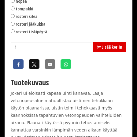
hopea
tompakki
rosteri sileä
rosteri jääkukka
rosteri tiskipöytä
Lisää koriin
Tuotekuvaus
Jokeri ui eloisasti kapeaa uinti kanavaa. Laaja
vetonopeusalue mahdollistaa uistimen tehokkaan
käytön plaanarissa, uistin toimii tehokkaasti myös
käännöksissä tapahtuvien vetonopeuden vaihteluiden
aikana. Plaanari käytössä pyynnin tehostamiseksi
kannattaa varsinkin lämpimän veden aikaan käyttää