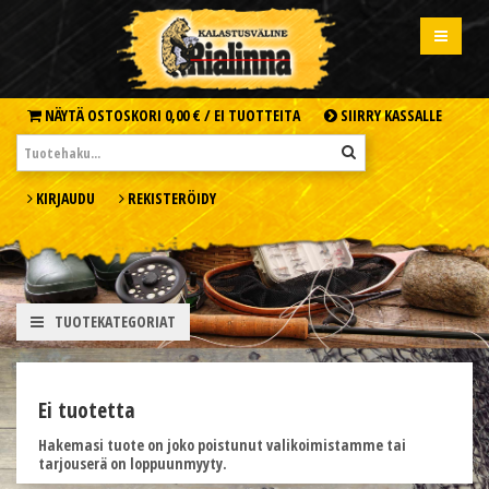
NÄYTÄ OSTOSKORI
0,00 € /
EI TUOTTEITA
SIIRRY KASSALLE
KIRJAUDU
REKISTERÖIDY
TUOTEKATEGORIAT
Ei tuotetta
Hakemasi tuote on joko poistunut valikoimistamme tai
tarjouserä on loppuunmyyty.