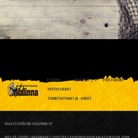
ETUSIVU
TUOTTEET
POISTOKORI
YHTEYSTIEDOT
TOIMITUSTAVAT JA -EHDOT
KALASTUSVÄLINE RIALINNA KY
MEILTÄ LÖYDÄT LAADUKKAAT TUOTTEET KAIKENLAISEEN KALASTUKSEEN, AINA