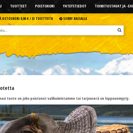
U
TUOTTEET
POISTOKORI
YHTEYSTIEDOT
TOIMITUSTAVAT JA -E
Ä OSTOSKORI
0,00 € /
EI TUOTTEITA
SIIRRY KASSALLE
uotetta
asi tuote on joko poistunut valikoimistamme tai tarjouserä on loppuunmyyty.