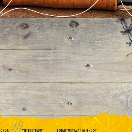
TOKORI
YHTEYSTIEDOT
TOIMITUSTAVAT JA -EHDOT