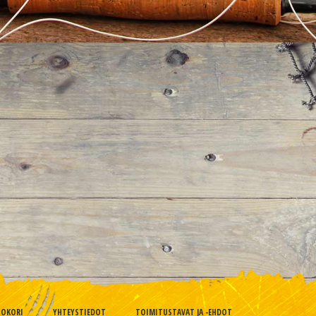
TOKORI
YHTEYSTIEDOT
TOIMITUSTAVAT JA -EHDOT