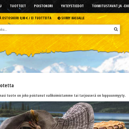
U
TUOTTEET
POISTOKORI
YHTEYSTIEDOT
TOIMITUSTAVAT JA -E
Ä OSTOSKORI
0,00 € /
EI TUOTTEITA
SIIRRY KASSALLE
uotetta
asi tuote on joko poistunut valikoimistamme tai tarjouserä on loppuunmyyty.