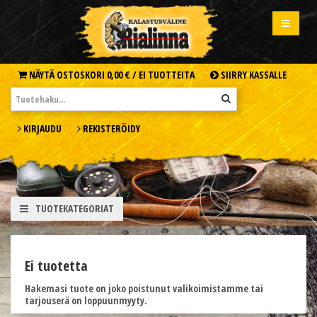
NÄYTÄ OSTOSKORI
0,00 € /
EI TUOTTEITA
SIIRRY KASSALLE
KIRJAUDU
REKISTERÖIDY
TUOTEKATEGORIAT
Ei tuotetta
Hakemasi tuote on joko poistunut valikoimistamme tai
tarjouserä on loppuunmyyty.