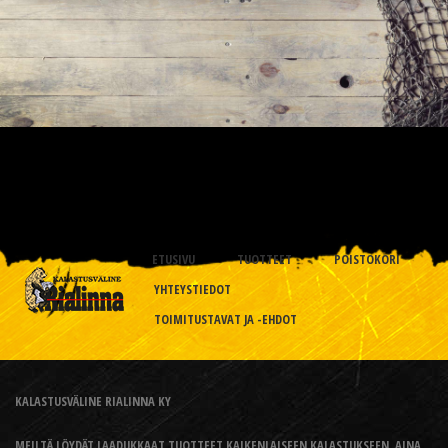
ETUSIVU
TUOTTEET
POISTOKORI
YHTEYSTIEDOT
TOIMITUSTAVAT JA -EHDOT
KALASTUSVÄLINE RIALINNA KY
MEILTÄ LÖYDÄT LAADUKKAAT TUOTTEET KAIKENLAISEEN KALASTUKSEEN, AINA