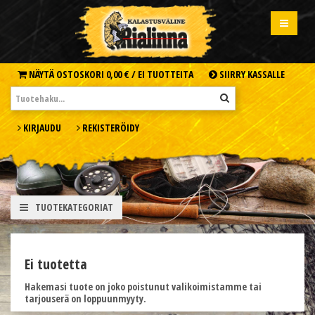
NÄYTÄ OSTOSKORI
0,00 € /
EI TUOTTEITA
SIIRRY KASSALLE
KIRJAUDU
REKISTERÖIDY
TUOTEKATEGORIAT
Ei tuotetta
Hakemasi tuote on joko poistunut valikoimistamme tai
tarjouserä on loppuunmyyty.