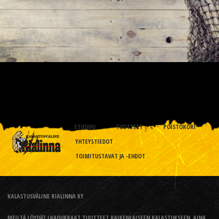
ETUSIVU
TUOTTEET
POISTOKORI
YHTEYSTIEDOT
TOIMITUSTAVAT JA -EHDOT
KALASTUSVÄLINE RIALINNA KY
MEILTÄ LÖYDÄT LAADUKKAAT TUOTTEET KAIKENLAISEEN KALASTUKSEEN, AINA