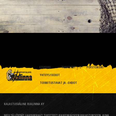
ETUSIVU
TUOTTEET
POISTOKORI
YHTEYSTIEDOT
TOIMITUSTAVAT JA -EHDOT
KALASTUSVÄLINE RIALINNA KY
MEILTÄ LÖYDÄT LAADUKKAAT TUOTTEET KAIKENLAISEEN KALASTUKSEEN, AINA