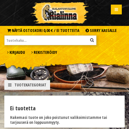
NÄYTÄ OSTOSKORI
0,00 € /
EI TUOTTEITA
SIIRRY KASSALLE
KIRJAUDU
REKISTERÖIDY
TUOTEKATEGORIAT
Ei tuotetta
Hakemasi tuote on joko poistunut valikoimistamme tai
tarjouserä on loppuunmyyty.