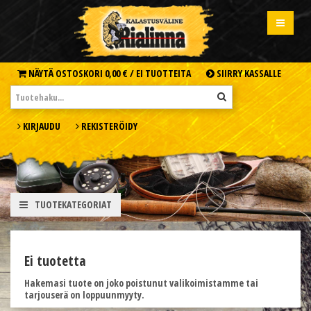
NÄYTÄ OSTOSKORI
0,00 € /
EI TUOTTEITA
SIIRRY KASSALLE
KIRJAUDU
REKISTERÖIDY
TUOTEKATEGORIAT
Ei tuotetta
Hakemasi tuote on joko poistunut valikoimistamme tai
tarjouserä on loppuunmyyty.