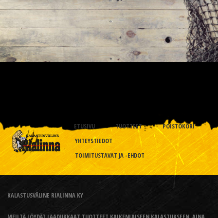
ETUSIVU
TUOTTEET
POISTOKORI
YHTEYSTIEDOT
TOIMITUSTAVAT JA -EHDOT
KALASTUSVÄLINE RIALINNA KY
MEILTÄ LÖYDÄT LAADUKKAAT TUOTTEET KAIKENLAISEEN KALASTUKSEEN, AINA