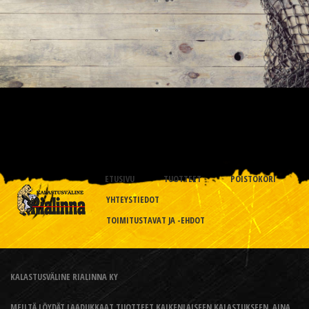
ETUSIVU
TUOTTEET
POISTOKORI
YHTEYSTIEDOT
TOIMITUSTAVAT JA -EHDOT
KALASTUSVÄLINE RIALINNA KY
MEILTÄ LÖYDÄT LAADUKKAAT TUOTTEET KAIKENLAISEEN KALASTUKSEEN, AINA