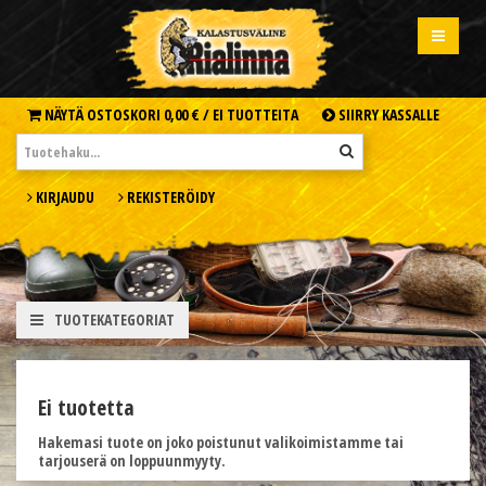
NÄYTÄ OSTOSKORI
0,00 € /
EI TUOTTEITA
SIIRRY KASSALLE
KIRJAUDU
REKISTERÖIDY
TUOTEKATEGORIAT
Ei tuotetta
Hakemasi tuote on joko poistunut valikoimistamme tai
tarjouserä on loppuunmyyty.