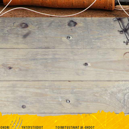
TOKORI
YHTEYSTIEDOT
TOIMITUSTAVAT JA -EHDOT