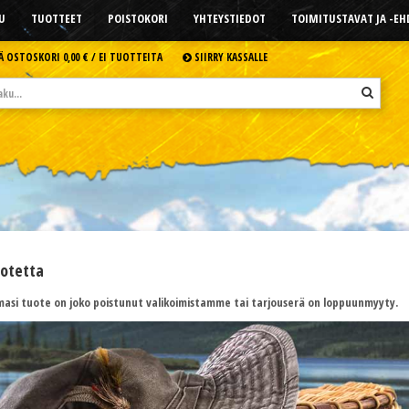
U
TUOTTEET
POISTOKORI
YHTEYSTIEDOT
TOIMITUSTAVAT JA -E
Ä OSTOSKORI
0,00 € /
EI TUOTTEITA
SIIRRY KASSALLE
uotetta
asi tuote on joko poistunut valikoimistamme tai tarjouserä on loppuunmyyty.