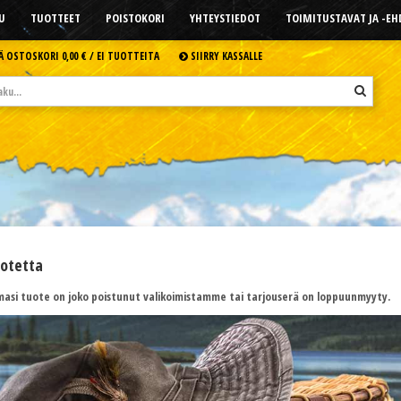
U
TUOTTEET
POISTOKORI
YHTEYSTIEDOT
TOIMITUSTAVAT JA -E
Ä OSTOSKORI
0,00 € /
EI TUOTTEITA
SIIRRY KASSALLE
uotetta
asi tuote on joko poistunut valikoimistamme tai tarjouserä on loppuunmyyty.