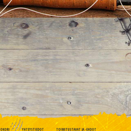
TOKORI
YHTEYSTIEDOT
TOIMITUSTAVAT JA -EHDOT