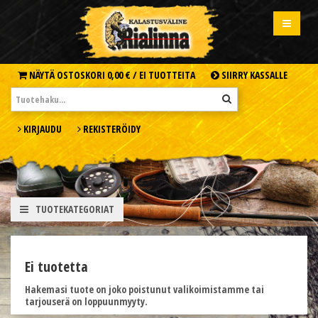
NÄYTÄ OSTOSKORI
0,00 € /
EI TUOTTEITA
SIIRRY KASSALLE
KIRJAUDU
REKISTERÖIDY
TUOTEKATEGORIAT
Ei tuotetta
Hakemasi tuote on joko poistunut valikoimistamme tai
tarjouserä on loppuunmyyty.