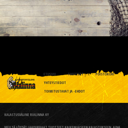
ETUSIVU
TUOTTEET
POISTOKORI
YHTEYSTIEDOT
TOIMITUSTAVAT JA -EHDOT
KALASTUSVÄLINE RIALINNA KY
MEILTÄ LÖYDÄT LAADUKKAAT TUOTTEET KAIKENLAISEEN KALASTUKSEEN, AINA