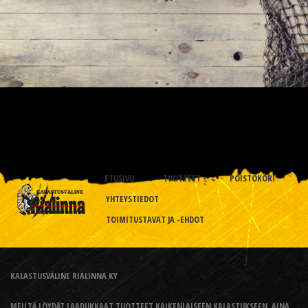
ETUSIVU
TUOTTEET
POISTOKORI
YHTEYSTIEDOT
TOIMITUSTAVAT JA -EHDOT
KALASTUSVÄLINE RIALINNA KY
MEILTÄ LÖYDÄT LAADUKKAAT TUOTTEET KAIKENLAISEEN KALASTUKSEEN, AINA