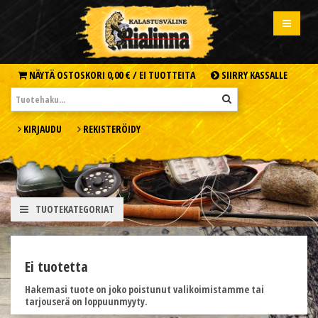
NÄYTÄ OSTOSKORI
0,00 € /
EI TUOTTEITA
SIIRRY KASSALLE
KIRJAUDU
REKISTERÖIDY
TUOTEKATEGORIAT
Ei tuotetta
Hakemasi tuote on joko poistunut valikoimistamme tai
tarjouserä on loppuunmyyty.