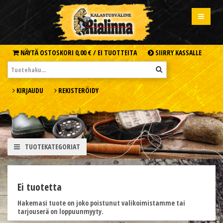
NÄYTÄ OSTOSKORI
0,00 € /
EI TUOTTEITA
SIIRRY KASSALLE
KIRJAUDU
REKISTERÖIDY
TUOTEKATEGORIAT
Ei tuotetta
Hakemasi tuote on joko poistunut valikoimistamme tai
tarjouserä on loppuunmyyty.