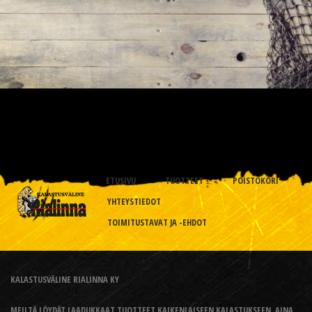
ETUSIVU
TUOTTEET
POISTOKORI
YHTEYSTIEDOT
TOIMITUSTAVAT JA -EHDOT
KALASTUSVÄLINE RIALINNA KY
MEILTÄ LÖYDÄT LAADUKKAAT TUOTTEET KAIKENLAISEEN KALASTUKSEEN, AINA