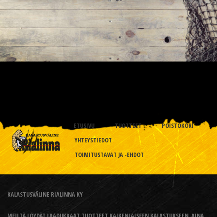
ETUSIVU
TUOTTEET
POISTOKORI
YHTEYSTIEDOT
TOIMITUSTAVAT JA -EHDOT
KALASTUSVÄLINE RIALINNA KY
MEILTÄ LÖYDÄT LAADUKKAAT TUOTTEET KAIKENLAISEEN KALASTUKSEEN, AINA