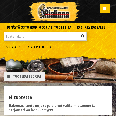
NÄYTÄ OSTOSKORI
0,00 € /
EI TUOTTEITA
SIIRRY KASSALLE
KIRJAUDU
REKISTERÖIDY
TUOTEKATEGORIAT
Ei tuotetta
Hakemasi tuote on joko poistunut valikoimistamme tai
tarjouserä on loppuunmyyty.