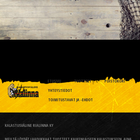
ETUSIVU
TUOTTEET
POISTOKORI
YHTEYSTIEDOT
TOIMITUSTAVAT JA -EHDOT
KALASTUSVÄLINE RIALINNA KY
MEILTÄ LÖYDÄT LAADUKKAAT TUOTTEET KAIKENLAISEEN KALASTUKSEEN, AINA