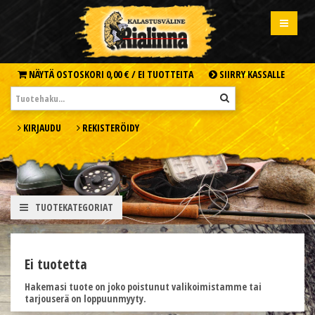
NÄYTÄ OSTOSKORI
0,00 € /
EI TUOTTEITA
SIIRRY KASSALLE
KIRJAUDU
REKISTERÖIDY
TUOTEKATEGORIAT
Ei tuotetta
Hakemasi tuote on joko poistunut valikoimistamme tai
tarjouserä on loppuunmyyty.