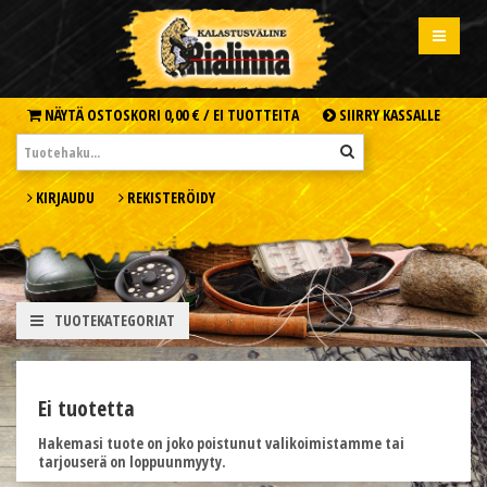
NÄYTÄ OSTOSKORI
0,00 € /
EI TUOTTEITA
SIIRRY KASSALLE
KIRJAUDU
REKISTERÖIDY
TUOTEKATEGORIAT
Ei tuotetta
Hakemasi tuote on joko poistunut valikoimistamme tai
tarjouserä on loppuunmyyty.