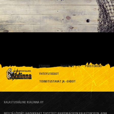
ETUSIVU
TUOTTEET
POISTOKORI
YHTEYSTIEDOT
TOIMITUSTAVAT JA -EHDOT
KALASTUSVÄLINE RIALINNA KY
MEILTÄ LÖYDÄT LAADUKKAAT TUOTTEET KAIKENLAISEEN KALASTUKSEEN, AINA