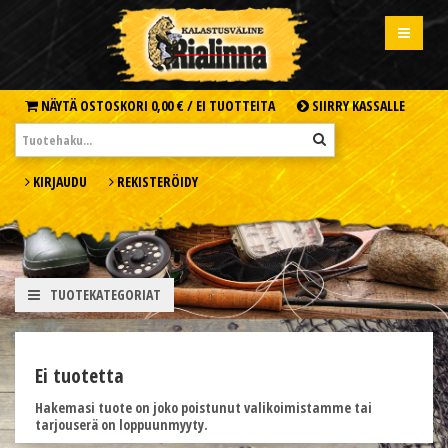
NÄYTÄ OSTOSKORI
0,00 € /
EI TUOTTEITA
SIIRRY KASSALLE
KIRJAUDU
REKISTERÖIDY
TUOTEKATEGORIAT
Ei tuotetta
Hakemasi tuote on joko poistunut valikoimistamme tai
tarjouserä on loppuunmyyty.