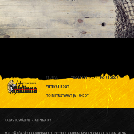
ETUSIVU
TUOTTEET
POISTOKORI
YHTEYSTIEDOT
TOIMITUSTAVAT JA -EHDOT
KALASTUSVÄLINE RIALINNA KY
MEILTÄ LÖYDÄT LAADUKKAAT TUOTTEET KAIKENLAISEEN KALASTUKSEEN, AINA