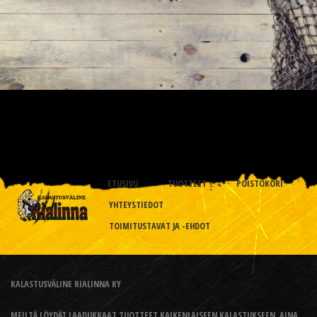
ETUSIVU
TUOTTEET
POISTOKORI
YHTEYSTIEDOT
TOIMITUSTAVAT JA -EHDOT
KALASTUSVÄLINE RIALINNA KY
MEILTÄ LÖYDÄT LAADUKKAAT TUOTTEET KAIKENLAISEEN KALASTUKSEEN, AINA