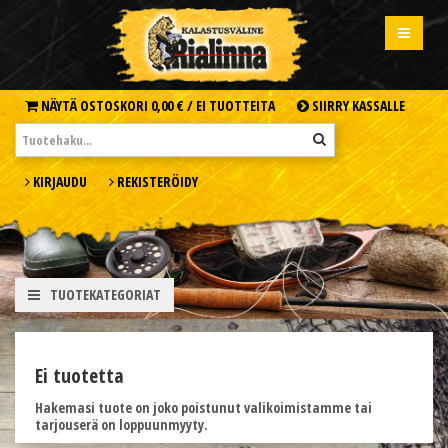
NÄYTÄ OSTOSKORI
0,00 € /
EI TUOTTEITA
SIIRRY KASSALLE
KIRJAUDU
REKISTERÖIDY
TUOTEKATEGORIAT
Ei tuotetta
Hakemasi tuote on joko poistunut valikoimistamme tai
tarjouserä on loppuunmyyty.