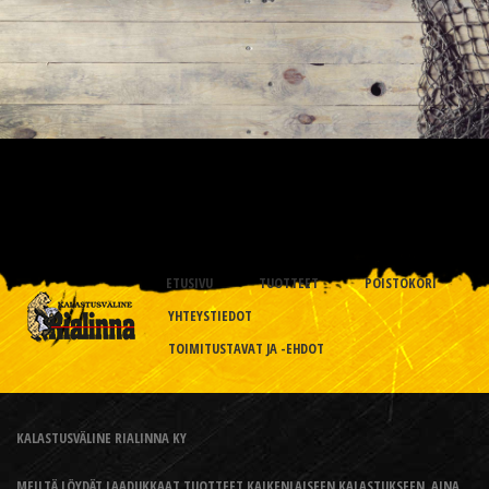
ETUSIVU
TUOTTEET
POISTOKORI
YHTEYSTIEDOT
TOIMITUSTAVAT JA -EHDOT
KALASTUSVÄLINE RIALINNA KY
MEILTÄ LÖYDÄT LAADUKKAAT TUOTTEET KAIKENLAISEEN KALASTUKSEEN, AINA