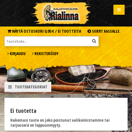
NÄYTÄ OSTOSKORI
0,00 € /
EI TUOTTEITA
SIIRRY KASSALLE
KIRJAUDU
REKISTERÖIDY
TUOTEKATEGORIAT
Ei tuotetta
Hakemasi tuote on joko poistunut valikoimistamme tai
tarjouserä on loppuunmyyty.