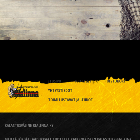
ETUSIVU
TUOTTEET
POISTOKORI
YHTEYSTIEDOT
TOIMITUSTAVAT JA -EHDOT
KALASTUSVÄLINE RIALINNA KY
MEILTÄ LÖYDÄT LAADUKKAAT TUOTTEET KAIKENLAISEEN KALASTUKSEEN, AINA