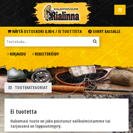
NÄYTÄ OSTOSKORI
0,00 € /
EI TUOTTEITA
SIIRRY KASSALLE
KIRJAUDU
REKISTERÖIDY
TUOTEKATEGORIAT
Ei tuotetta
Hakemasi tuote on joko poistunut valikoimistamme tai
tarjouserä on loppuunmyyty.