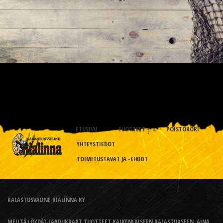
ETUSIVU
TUOTTEET
POISTOKORI
YHTEYSTIEDOT
TOIMITUSTAVAT JA -EHDOT
KALASTUSVÄLINE RIALINNA KY
MEILTÄ LÖYDÄT LAADUKKAAT TUOTTEET KAIKENLAISEEN KALASTUKSEEN, AINA