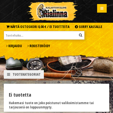
NÄYTÄ OSTOSKORI
0,00 € /
EI TUOTTEITA
SIIRRY KASSALLE
KIRJAUDU
REKISTERÖIDY
TUOTEKATEGORIAT
Ei tuotetta
Hakemasi tuote on joko poistunut valikoimistamme tai
tarjouserä on loppuunmyyty.