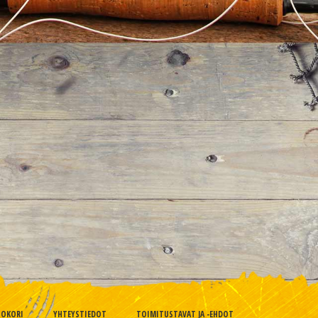
TOKORI
YHTEYSTIEDOT
TOIMITUSTAVAT JA -EHDOT