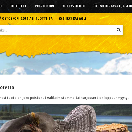
U
TUOTTEET
POISTOKORI
YHTEYSTIEDOT
TOIMITUSTAVAT JA -E
Ä OSTOSKORI
0,00 € /
EI TUOTTEITA
SIIRRY KASSALLE
uotetta
asi tuote on joko poistunut valikoimistamme tai tarjouserä on loppuunmyyty.