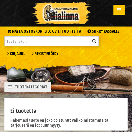
NÄYTÄ OSTOSKORI
0,00 € /
EI TUOTTEITA
SIIRRY KASSALLE
KIRJAUDU
REKISTERÖIDY
TUOTEKATEGORIAT
Ei tuotetta
Hakemasi tuote on joko poistunut valikoimistamme tai
tarjouserä on loppuunmyyty.