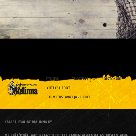
ETUSIVU
TUOTTEET
POISTOKORI
YHTEYSTIEDOT
TOIMITUSTAVAT JA -EHDOT
KALASTUSVÄLINE RIALINNA KY
MEILTÄ LÖYDÄT LAADUKKAAT TUOTTEET KAIKENLAISEEN KALASTUKSEEN, AINA