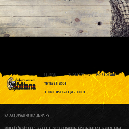
ETUSIVU
TUOTTEET
POISTOKORI
YHTEYSTIEDOT
TOIMITUSTAVAT JA -EHDOT
KALASTUSVÄLINE RIALINNA KY
MEILTÄ LÖYDÄT LAADUKKAAT TUOTTEET KAIKENLAISEEN KALASTUKSEEN, AINA