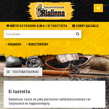
NÄYTÄ OSTOSKORI
0,00 € /
EI TUOTTEITA
SIIRRY KASSALLE
KIRJAUDU
REKISTERÖIDY
TUOTEKATEGORIAT
Ei tuotetta
Hakemasi tuote on joko poistunut valikoimistamme tai
tarjouserä on loppuunmyyty.