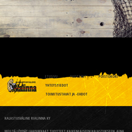
ETUSIVU
TUOTTEET
POISTOKORI
YHTEYSTIEDOT
TOIMITUSTAVAT JA -EHDOT
KALASTUSVÄLINE RIALINNA KY
MEILTÄ LÖYDÄT LAADUKKAAT TUOTTEET KAIKENLAISEEN KALASTUKSEEN, AINA