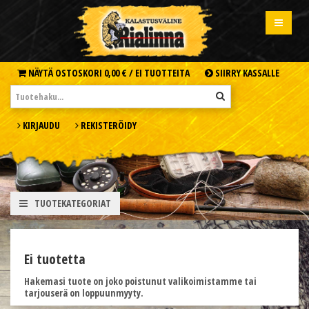
NÄYTÄ OSTOSKORI
0,00 € /
EI TUOTTEITA
SIIRRY KASSALLE
KIRJAUDU
REKISTERÖIDY
TUOTEKATEGORIAT
Ei tuotetta
Hakemasi tuote on joko poistunut valikoimistamme tai
tarjouserä on loppuunmyyty.