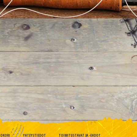
TOKORI
YHTEYSTIEDOT
TOIMITUSTAVAT JA -EHDOT