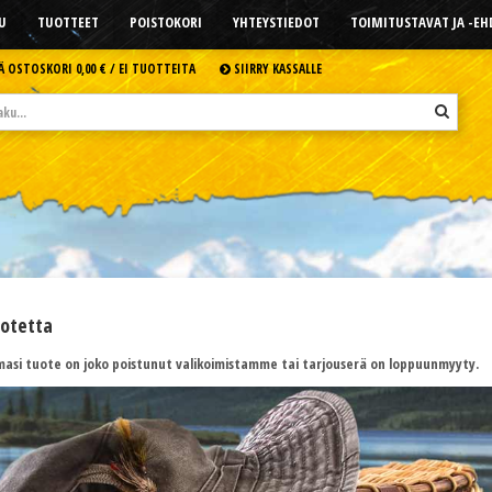
U
TUOTTEET
POISTOKORI
YHTEYSTIEDOT
TOIMITUSTAVAT JA -E
Ä OSTOSKORI
0,00 € /
EI TUOTTEITA
SIIRRY KASSALLE
uotetta
asi tuote on joko poistunut valikoimistamme tai tarjouserä on loppuunmyyty.