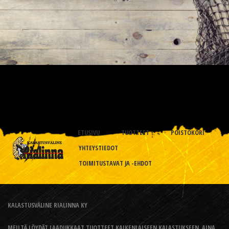
ETUSIVU
TUOTTEET
POISTOKORI
YHTEYSTIEDOT
TOIMITUSTAVAT JA -EHDOT
KALASTUSVÄLINE RIALINNA KY
MEILTÄ LÖYDÄT LAADUKKAAT TUOTTEET KAIKENLAISEEN KALASTUKSEEN, AINA