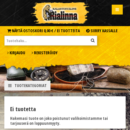
NÄYTÄ OSTOSKORI
0,00 € /
EI TUOTTEITA
SIIRRY KASSALLE
KIRJAUDU
REKISTERÖIDY
TUOTEKATEGORIAT
Ei tuotetta
Hakemasi tuote on joko poistunut valikoimistamme tai
tarjouserä on loppuunmyyty.