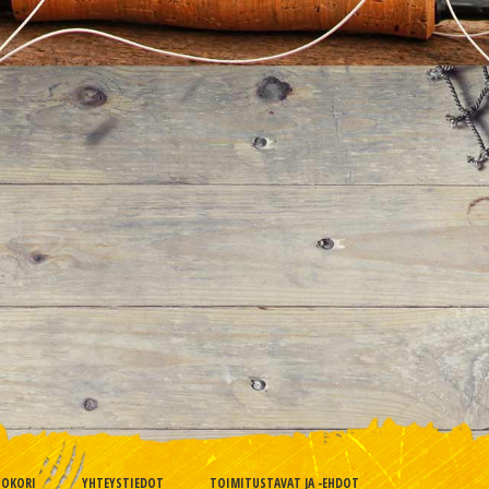
TOKORI
YHTEYSTIEDOT
TOIMITUSTAVAT JA -EHDOT