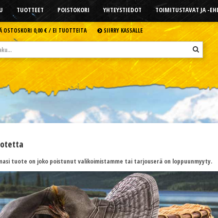
U
TUOTTEET
POISTOKORI
YHTEYSTIEDOT
TOIMITUSTAVAT JA -E
Ä OSTOSKORI
0,00 € /
EI TUOTTEITA
SIIRRY KASSALLE
uotetta
asi tuote on joko poistunut valikoimistamme tai tarjouserä on loppuunmyyty.