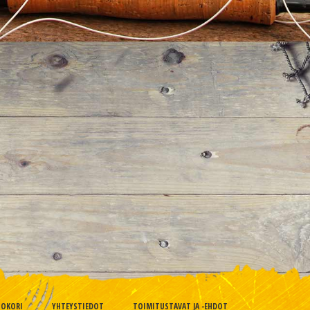
TOKORI
YHTEYSTIEDOT
TOIMITUSTAVAT JA -EHDOT