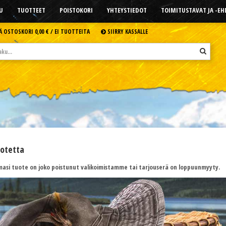
U
TUOTTEET
POISTOKORI
YHTEYSTIEDOT
TOIMITUSTAVAT JA -E
Ä OSTOSKORI
0,00 € /
EI TUOTTEITA
SIIRRY KASSALLE
uotetta
asi tuote on joko poistunut valikoimistamme tai tarjouserä on loppuunmyyty.