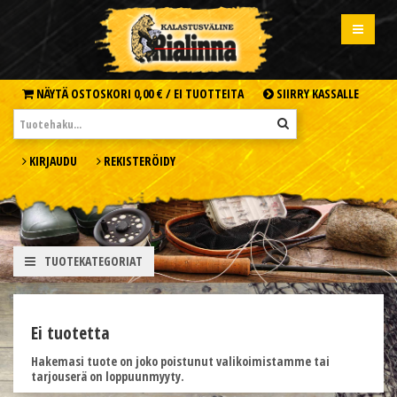
NÄYTÄ OSTOSKORI
0,00 € /
EI TUOTTEITA
SIIRRY KASSALLE
KIRJAUDU
REKISTERÖIDY
TUOTEKATEGORIAT
Ei tuotetta
Hakemasi tuote on joko poistunut valikoimistamme tai
tarjouserä on loppuunmyyty.