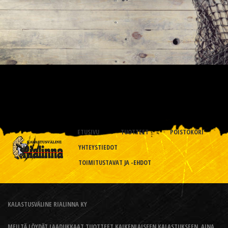
ETUSIVU
TUOTTEET
POISTOKORI
YHTEYSTIEDOT
TOIMITUSTAVAT JA -EHDOT
KALASTUSVÄLINE RIALINNA KY
MEILTÄ LÖYDÄT LAADUKKAAT TUOTTEET KAIKENLAISEEN KALASTUKSEEN, AINA