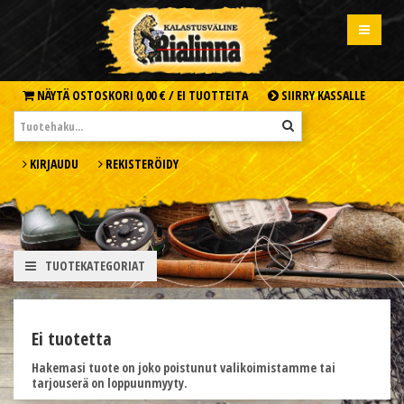
NÄYTÄ OSTOSKORI
0,00 € /
EI TUOTTEITA
SIIRRY KASSALLE
KIRJAUDU
REKISTERÖIDY
TUOTEKATEGORIAT
Ei tuotetta
Hakemasi tuote on joko poistunut valikoimistamme tai
tarjouserä on loppuunmyyty.