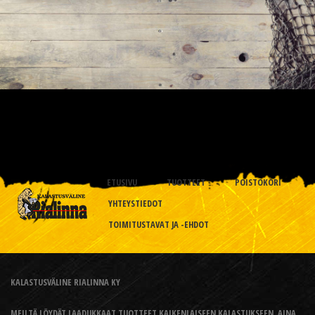
ETUSIVU
TUOTTEET
POISTOKORI
YHTEYSTIEDOT
TOIMITUSTAVAT JA -EHDOT
KALASTUSVÄLINE RIALINNA KY
MEILTÄ LÖYDÄT LAADUKKAAT TUOTTEET KAIKENLAISEEN KALASTUKSEEN, AINA