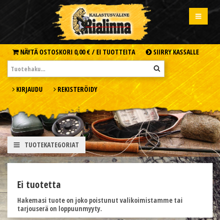
NÄYTÄ OSTOSKORI
0,00 € /
EI TUOTTEITA
SIIRRY KASSALLE
KIRJAUDU
REKISTERÖIDY
TUOTEKATEGORIAT
Ei tuotetta
Hakemasi tuote on joko poistunut valikoimistamme tai
tarjouserä on loppuunmyyty.