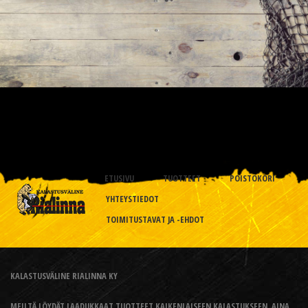
ETUSIVU
TUOTTEET
POISTOKORI
YHTEYSTIEDOT
TOIMITUSTAVAT JA -EHDOT
KALASTUSVÄLINE RIALINNA KY
MEILTÄ LÖYDÄT LAADUKKAAT TUOTTEET KAIKENLAISEEN KALASTUKSEEN, AINA