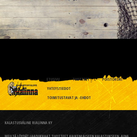
ETUSIVU
TUOTTEET
POISTOKORI
YHTEYSTIEDOT
TOIMITUSTAVAT JA -EHDOT
KALASTUSVÄLINE RIALINNA KY
MEILTÄ LÖYDÄT LAADUKKAAT TUOTTEET KAIKENLAISEEN KALASTUKSEEN, AINA