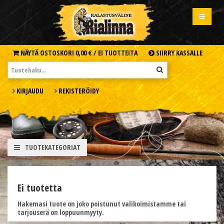
NÄYTÄ OSTOSKORI
0,00 € /
EI TUOTTEITA
SIIRRY KASSALLE
KIRJAUDU
REKISTERÖIDY
TUOTEKATEGORIAT
Ei tuotetta
Hakemasi tuote on joko poistunut valikoimistamme tai
tarjouserä on loppuunmyyty.