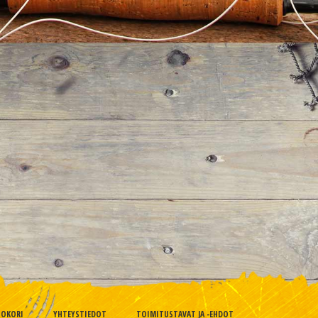
TOKORI
YHTEYSTIEDOT
TOIMITUSTAVAT JA -EHDOT