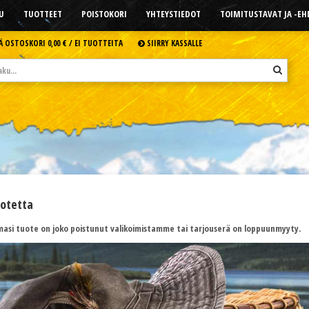
U
TUOTTEET
POISTOKORI
YHTEYSTIEDOT
TOIMITUSTAVAT JA -E
Ä OSTOSKORI
0,00 € /
EI TUOTTEITA
SIIRRY KASSALLE
uotetta
asi tuote on joko poistunut valikoimistamme tai tarjouserä on loppuunmyyty.