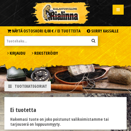
NÄYTÄ OSTOSKORI
0,00 € /
EI TUOTTEITA
SIIRRY KASSALLE
KIRJAUDU
REKISTERÖIDY
TUOTEKATEGORIAT
Ei tuotetta
Hakemasi tuote on joko poistunut valikoimistamme tai
tarjouserä on loppuunmyyty.