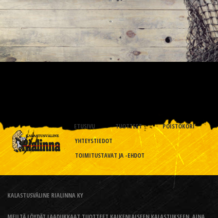
ETUSIVU
TUOTTEET
POISTOKORI
YHTEYSTIEDOT
TOIMITUSTAVAT JA -EHDOT
KALASTUSVÄLINE RIALINNA KY
MEILTÄ LÖYDÄT LAADUKKAAT TUOTTEET KAIKENLAISEEN KALASTUKSEEN, AINA