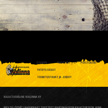
ETUSIVU
TUOTTEET
POISTOKORI
YHTEYSTIEDOT
TOIMITUSTAVAT JA -EHDOT
KALASTUSVÄLINE RIALINNA KY
MEILTÄ LÖYDÄT LAADUKKAAT TUOTTEET KAIKENLAISEEN KALASTUKSEEN, AINA