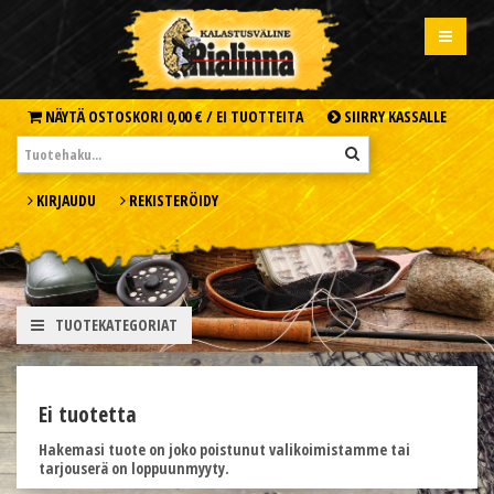
NÄYTÄ OSTOSKORI
0,00 € /
EI TUOTTEITA
SIIRRY KASSALLE
KIRJAUDU
REKISTERÖIDY
TUOTEKATEGORIAT
Ei tuotetta
Hakemasi tuote on joko poistunut valikoimistamme tai
tarjouserä on loppuunmyyty.