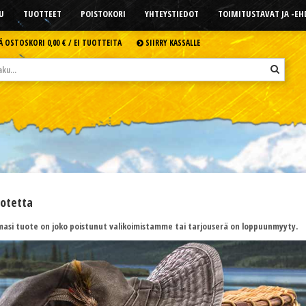
U
TUOTTEET
POISTOKORI
YHTEYSTIEDOT
TOIMITUSTAVAT JA -E
Ä OSTOSKORI
0,00 € /
EI TUOTTEITA
SIIRRY KASSALLE
uotetta
asi tuote on joko poistunut valikoimistamme tai tarjouserä on loppuunmyyty.