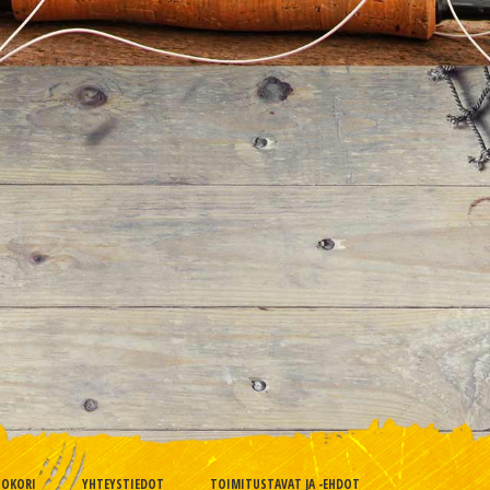
TOKORI
YHTEYSTIEDOT
TOIMITUSTAVAT JA -EHDOT