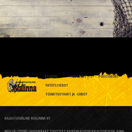
ETUSIVU
TUOTTEET
POISTOKORI
YHTEYSTIEDOT
TOIMITUSTAVAT JA -EHDOT
KALASTUSVÄLINE RIALINNA KY
MEILTÄ LÖYDÄT LAADUKKAAT TUOTTEET KAIKENLAISEEN KALASTUKSEEN, AINA