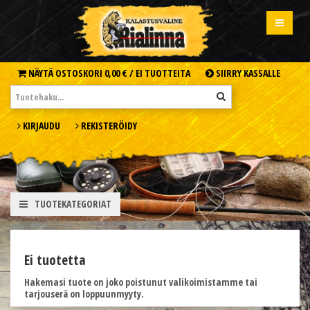
NÄYTÄ OSTOSKORI
0,00 € /
EI TUOTTEITA
SIIRRY KASSALLE
KIRJAUDU
REKISTERÖIDY
TUOTEKATEGORIAT
Ei tuotetta
Hakemasi tuote on joko poistunut valikoimistamme tai
tarjouserä on loppuunmyyty.