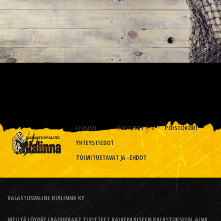
ETUSIVU
TUOTTEET
POISTOKORI
YHTEYSTIEDOT
TOIMITUSTAVAT JA -EHDOT
KALASTUSVÄLINE RIALINNA KY
MEILTÄ LÖYDÄT LAADUKKAAT TUOTTEET KAIKENLAISEEN KALASTUKSEEN, AINA