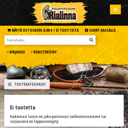
NÄYTÄ OSTOSKORI
0,00 € /
EI TUOTTEITA
SIIRRY KASSALLE
KIRJAUDU
REKISTERÖIDY
TUOTEKATEGORIAT
Ei tuotetta
Hakemasi tuote on joko poistunut valikoimistamme tai
tarjouserä on loppuunmyyty.