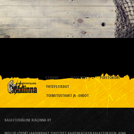
ETUSIVU
TUOTTEET
POISTOKORI
YHTEYSTIEDOT
TOIMITUSTAVAT JA -EHDOT
KALASTUSVÄLINE RIALINNA KY
MEILTÄ LÖYDÄT LAADUKKAAT TUOTTEET KAIKENLAISEEN KALASTUKSEEN, AINA