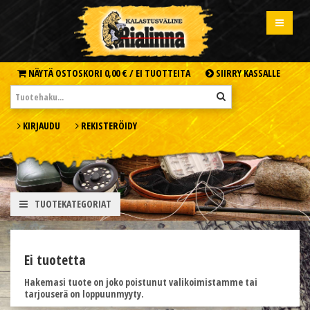
NÄYTÄ OSTOSKORI
0,00 € /
EI TUOTTEITA
SIIRRY KASSALLE
KIRJAUDU
REKISTERÖIDY
TUOTEKATEGORIAT
Ei tuotetta
Hakemasi tuote on joko poistunut valikoimistamme tai
tarjouserä on loppuunmyyty.