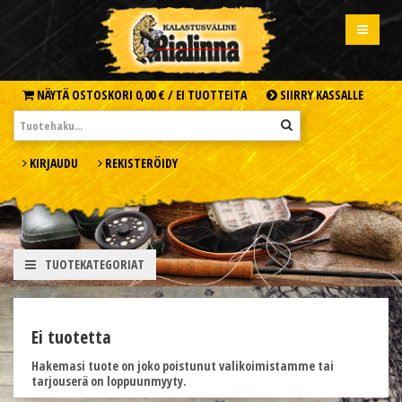
NÄYTÄ OSTOSKORI
0,00 € /
EI TUOTTEITA
SIIRRY KASSALLE
KIRJAUDU
REKISTERÖIDY
TUOTEKATEGORIAT
Ei tuotetta
Hakemasi tuote on joko poistunut valikoimistamme tai
tarjouserä on loppuunmyyty.