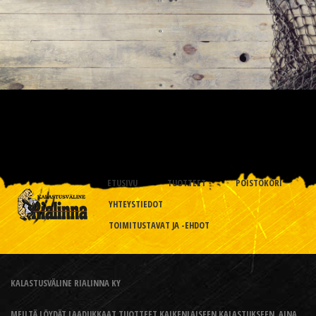
ETUSIVU
TUOTTEET
POISTOKORI
YHTEYSTIEDOT
TOIMITUSTAVAT JA -EHDOT
KALASTUSVÄLINE RIALINNA KY
MEILTÄ LÖYDÄT LAADUKKAAT TUOTTEET KAIKENLAISEEN KALASTUKSEEN, AINA