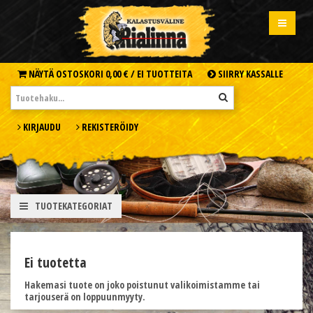
NÄYTÄ OSTOSKORI
0,00 € /
EI TUOTTEITA
SIIRRY KASSALLE
KIRJAUDU
REKISTERÖIDY
TUOTEKATEGORIAT
Ei tuotetta
Hakemasi tuote on joko poistunut valikoimistamme tai
tarjouserä on loppuunmyyty.