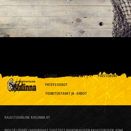
ETUSIVU
TUOTTEET
POISTOKORI
YHTEYSTIEDOT
TOIMITUSTAVAT JA -EHDOT
KALASTUSVÄLINE RIALINNA KY
MEILTÄ LÖYDÄT LAADUKKAAT TUOTTEET KAIKENLAISEEN KALASTUKSEEN, AINA