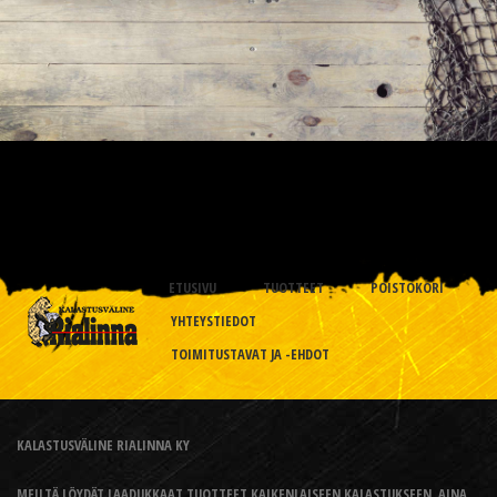
ETUSIVU
TUOTTEET
POISTOKORI
YHTEYSTIEDOT
TOIMITUSTAVAT JA -EHDOT
KALASTUSVÄLINE RIALINNA KY
MEILTÄ LÖYDÄT LAADUKKAAT TUOTTEET KAIKENLAISEEN KALASTUKSEEN, AINA