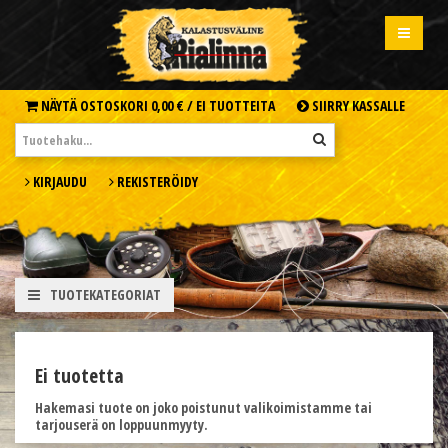
NÄYTÄ OSTOSKORI
0,00 € /
EI TUOTTEITA
SIIRRY KASSALLE
KIRJAUDU
REKISTERÖIDY
TUOTEKATEGORIAT
Ei tuotetta
Hakemasi tuote on joko poistunut valikoimistamme tai
tarjouserä on loppuunmyyty.